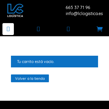
665 37 71 96
info@lclogistica.es




Tu carrito está vacío.
Volver a la tienda