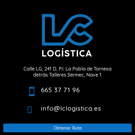
Calle LG, 241 D, P.I. La Pobla de Tornesa
detrás Talleres Sermec, Nave 1.
665 37 71 96

info@lclogistica.es

Obtener Ruta