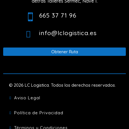
detrás Talleres Sermec, Nave 1.
665 37 71 96

info@lclogistica.es

Obtener Ruta
© 2026 LC Logistica. Todos los derechos reservados.
Aviso Legal

Política de Privacidad

Términos y Condiciones
