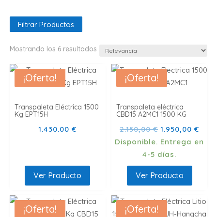
Filtrar Productos
Mostrando los 6 resultados
¡Oferta!
¡Oferta!
Transpaleta Eléctrica 1500
Transpaleta eléctrica
Kg EPT15H
CBD15 A2MC1 1500 KG
El
El
1.430.00
€
2.150,00
€
1.950,00
€
precio
prec
Disponible. Entrega en
original
actu
4-5 días.
era:
es:
Ver Producto
Ver Producto
2.150,00 €.
1.95
¡Oferta!
¡Oferta!