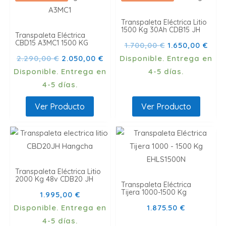
Transpaleta Eléctrica Litio
1500 Kg 30Ah CDB15 JH
Transpaleta Eléctrica
CBD15 A3MC1 1500 KG
El
El
1.700,00
€
1.650,00
€
El
El
precio
prec
2.290,00
€
2.050,00
€
Disponible. Entrega en
precio
precio
original
actu
Disponible. Entrega en
4-5 días.
original
actual
era:
es:
4-5 días.
era:
es:
1.700,00 €.
1.65
Ver Producto
Ver Producto
2.290,00 €.
2.050,00 €.
Transpaleta Eléctrica Litio
2000 Kg 48v CDB20 JH
Transpaleta Eléctrica
Tijera 1000-1500 Kg
1.995,00
€
Disponible. Entrega en
1.875.50
€
4-5 días.