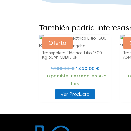
También podría interesas
¡Oferta!
¡
Transpaleta Eléctrica Litio 1500
Tra
Kg 30Ah CDB15 JH
A3M
El
El
1.700,00
€
1.650,00
€
precio
precio
Disponible. Entrega en 4-5
Disponible. Entrega en 4-5
original
actual
días.
era:
es:
Ver Producto
1.700,00 €.
1.650,00 €.