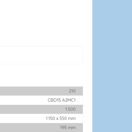
210
CBD15 A2MC1
1.500
1.150 x 550 mm
195 mm