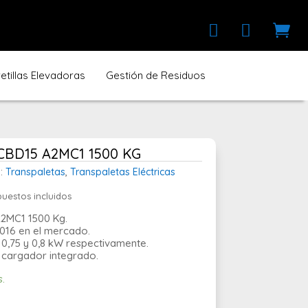



tillas Elevadoras
Gestión de Residuos
a CBD15 A2MC1 1500 KG
:
Transpaletas
,
Transpaletas Eléctricas
uestos incluidos
ecio
tual
A2MC1 1500 Kg.
16 en el mercado.
50,00 €.
 0,75 y 0,8 kW respectivamente.
 cargador integrado.
s.