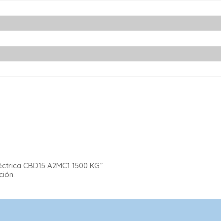
léctrica CBD15 A2MC1 1500 KG”
ción.