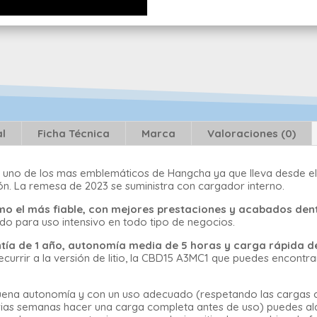
al
Ficha Técnica
Marca
Valoraciones (0)
s uno de los mas emblemáticos de Hangcha ya que lleva desde e
ón. La remesa de 2023 se suministra con cargador interno.
o el más fiable, con mejores prestaciones y acabados den
o para uso intensivo en todo tipo de negocios.
ntía de 1 año, autonomía media de 5 horas y carga rápida d
rir a la versión de litio, la CBD15 A3MC1 que puedes encontrar 
buena autonomía y con un uso adecuado (respetando las cargas c
ias semanas hacer una carga completa antes de uso) puedes alarga