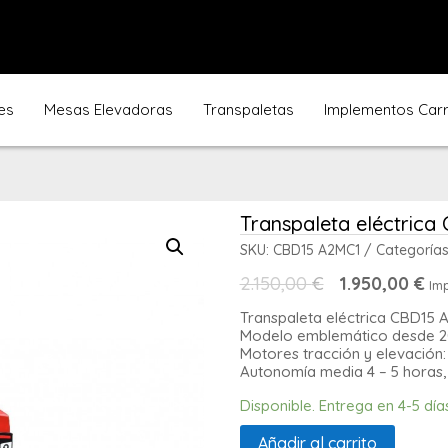
es
Mesas Elevadoras
Transpaletas
Implementos Carre
Transpaleta eléctric
SKU:
CBD15 A2MC1
Categorías
El
El
2.150,00
€
1.950,00
€
Imp
precio
pr
original
ac
Transpaleta eléctrica CBD15 
era:
es:
Modelo emblemático desde 20
2.150,00 €.
1.9
Motores tracción y elevación:
Autonomía media 4 – 5 horas,
Disponible. Entrega en 4-5 día
Añadir al carrito