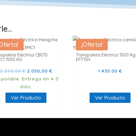
rle…
Oferta!
¡Oferta!
nspaleta Eléctrica CBD15
Transpaleta Eléctrica 1500 Kg
C1 1500 KG
EPT15H
El
El
2.290,00
€
2.050,00
€
1.430.00
€
precio
precio
original
actual
días.
era:
es:
Ver Producto
Ver Producto
2.290,00 €.
2.050,00 €.