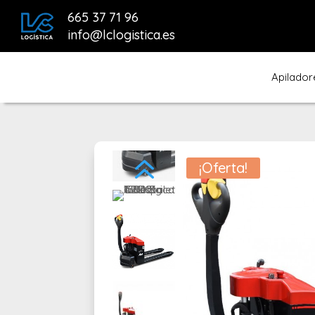
665 37 71 96
info@lclogistica.es
Apilador
¡Oferta!