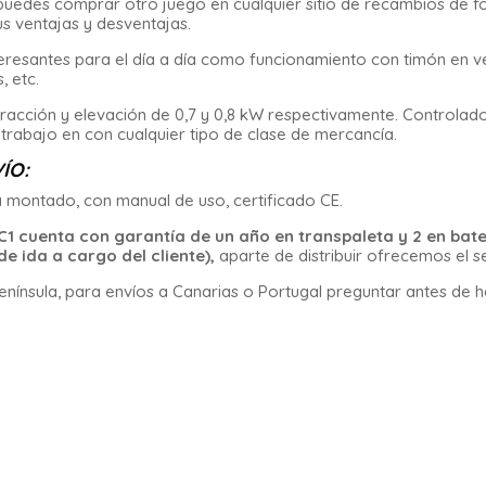
l puedes comprar otro juego en cualquier sitio de recambios d
sus ventajas y desventajas.
eresantes para el día a día como funcionamiento con timón en ve
, etc.
racción y elevación de 0,7 y 0,8 kW respectivamente. Controla
el trabajo en con cualquier tipo de clase de mercancía.
ÍO:
a montado, con manual de uso, certificado CE.
1 cuenta con garantía de un año en transpaleta y 2 en bater
e ida a cargo del cliente),
aparte de distribuir ofrecemos el se
península, para envíos a Canarias o Portugal preguntar antes de h