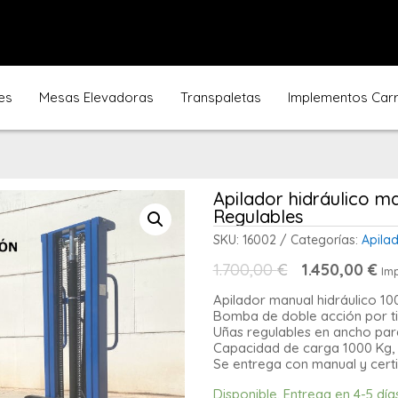
es
Mesas Elevadoras
Transpaletas
Implementos Carre
Apilador hidráulico 
Regulables
SKU:
16002
Categorías:
Apila
El
El
1.700,00
€
1.450,00
€
Imp
precio
pr
original
ac
Apilador manual hidráulico 10
era:
es:
Bomba de doble acción por t
1.700,00 €.
1.4
Uñas regulables en ancho para
Capacidad de carga 1000 Kg, 
Se entrega con manual y certi
Disponible. Entrega en 4-5 día