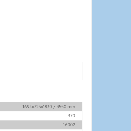
1694x725x1830 / 3550 mm
370
16002