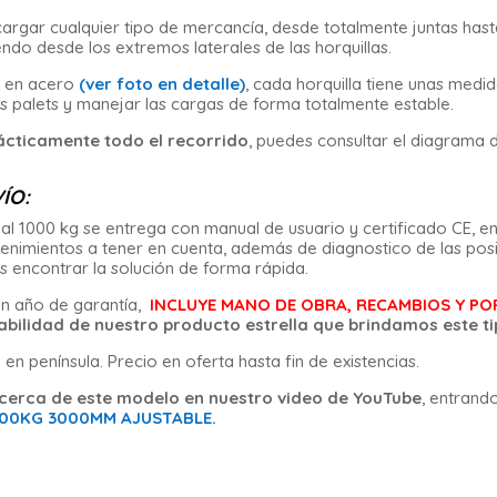
argar cualquier tipo de mercancía, desde totalmente juntas has
ndo desde los extremos laterales de las horquillas.
as en acero
(ver foto en detalle)
, cada horquilla tiene unas medi
s palets y manejar las cargas de forma totalmente estable.
cticamente todo el recorrido
, puedes consultar el diagrama d
ÍO:
l 1000 kg se entrega con manual de usuario y certificado CE, en
mientos a tener en cuenta, además de diagnostico de las posi
s encontrar la solución de forma rápida.
n año de garantía,
INCLUYE MANO DE OBRA, RECAMBIOS Y POR
iabilidad de nuestro producto estrella que brindamos este t
e en península. Precio en oferta hasta fin de existencias.
cerca de este modelo en nuestro video de YouTube
, entrand
000KG 3000MM AJUSTABLE.