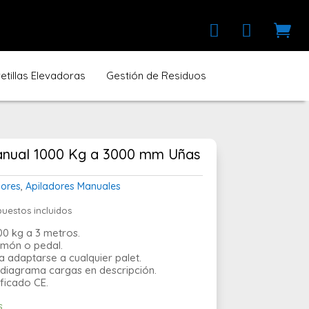



tillas Elevadoras
Gestión de Residuos
manual 1000 Kg a 3000 mm Uñas
dores
,
Apiladores Manuales
uestos incluidos
ecio
tual
00 kg a 3 metros.
imón o pedal.
50,00 €.
 adaptarse a cualquier palet.
diagrama cargas en descripción.
ficado CE.
s.