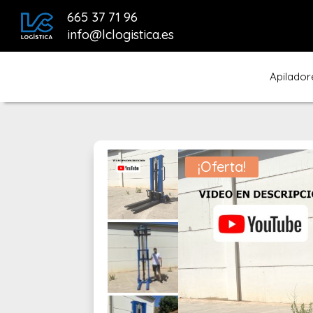
665 37 71 96
info@lclogistica.es
Apilador
¡Oferta!