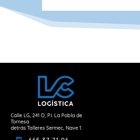
Calle LG, 241 D, P.I. La Pobla de
Tornesa
detrás Talleres Sermec, Nave 1.
665 37 71 96