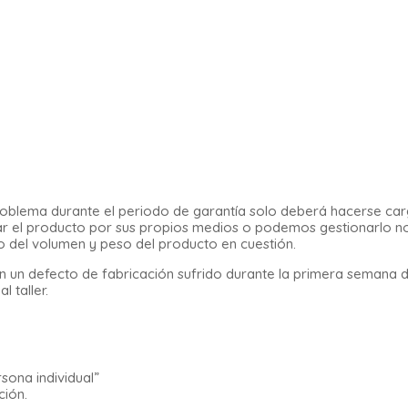
n problema durante el periodo de garantía solo deberá hacerse ca
legar el producto por sus propios medios o podemos gestionarlo n
o del volumen y peso del producto en cuestión.
 un defecto de fabricación sufrido durante la primera semana 
 taller.
sona individual”
ción.