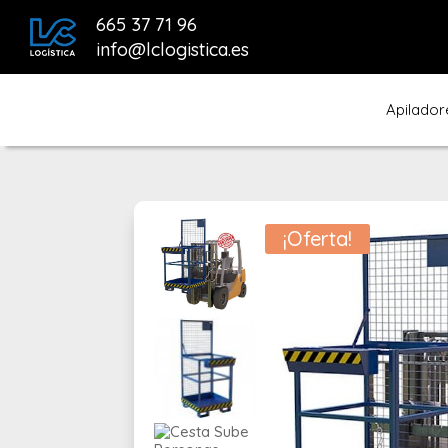
665 37 71 96
info@lclogistica.es
Apilador
¡Oferta!