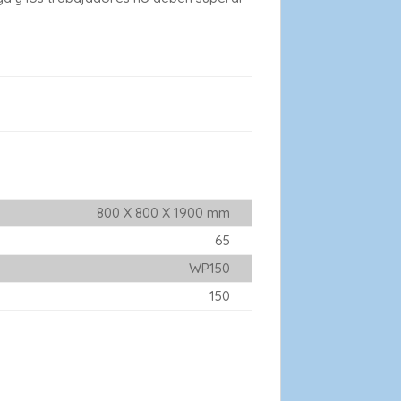
800 X 800 X 1900 mm
65
WP150
150