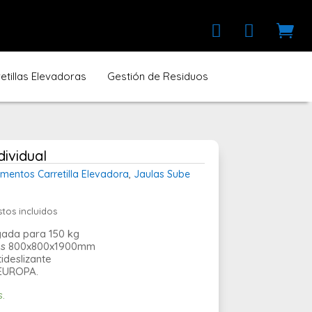



tillas Elevadoras
Gestión de Residuos
dividual
mentos Carretilla Elevadora
,
Jaulas Sube
tos incluidos
o
l
ada para 150 kg
nes 800x800x1900mm
0 €.
ideslizante
EUROPA.
s.