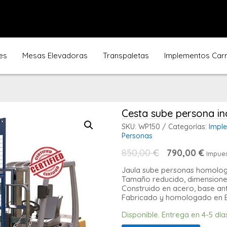
es
Mesas Elevadoras
Transpaletas
Implementos Carre
Cesta sube persona in
SKU:
WP150
Categorías:
Imple
Personas
El
El
850,00
€
790,00
€
Impues
precio
preci
original
actua
Jaula sube personas homolog
era:
es:
Tamaño reducido, dimensio
850,00 €.
790,0
Construido en acero, base ant
Fabricado y homologado en 
Disponible. Entrega en 4-5 día