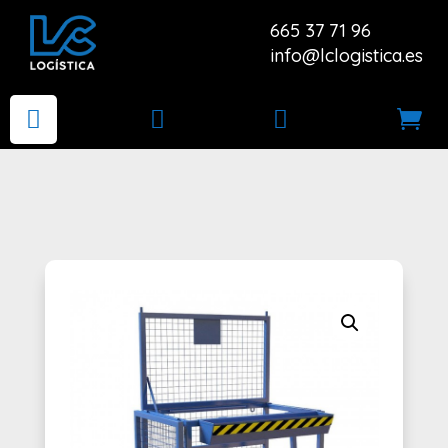
665 37 71 96
info@lclogistica.es



