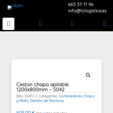
665 37 71 96
info@lclogistica.es




Ceston chapa apilable
1200x800mm – 5042
SKU:
5041-1
Categorías:
Contenedores Chapa
y Malla
,
Gestión de Residuos
405,00
€