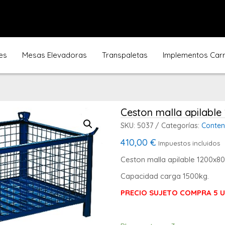
es
Mesas Elevadoras
Transpaletas
Implementos Carre
Ceston malla apilabl
SKU:
5037
Categorías:
Conten
410,00
€
Impuestos incluidos
Ceston malla apilable 1200x
Capacidad carga 1500kg.
PRECIO SUJETO COMPRA 5 U