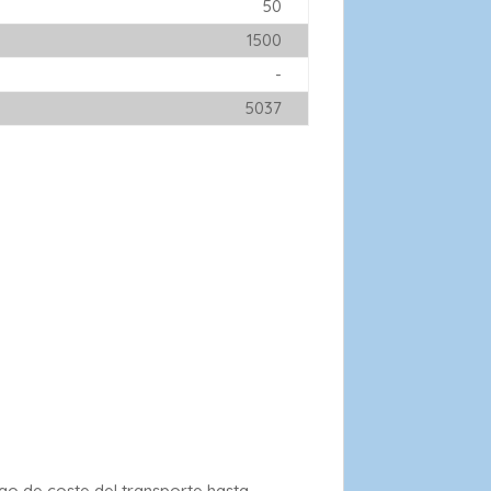
50
1500
-
5037
rgo de coste del transporte hasta