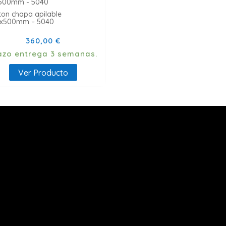
ton chapa apilable
x500mm – 5040
360,00
€
lazo entrega 3 semanas.
Ver Producto