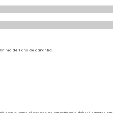
ínimo de 1 año de garantía.
n problema durante el periodo de garantía solo deberá hacerse ca