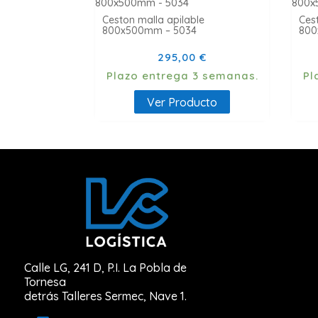
Ceston malla apilable
Ces
800x500mm – 5034
800
295,00
€
Plazo entrega 3 semanas.
P
Ver Producto
Calle LG, 241 D, P.I. La Pobla de
Tornesa
detrás Talleres Sermec, Nave 1.