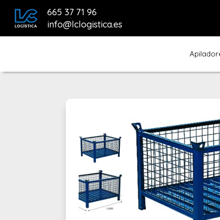
665 37 71 96
info@lclogistica.es
Apilador