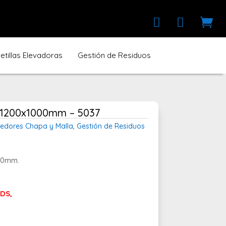



tillas Elevadoras
Gestión de Residuos
e 1200x1000mm – 5037
edores Chapa y Malla
,
Gestión de Residuos
800mm.
DS,