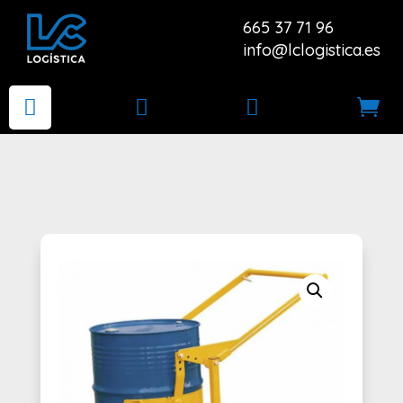
665 37 71 96
info@lclogistica.es



