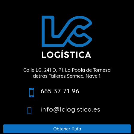
Calle LG, 241 D, P.I. La Pobla de Tornesa
detrás Talleres Sermec, Nave 1.
665 37 71 96

info@lclogistica.es

Obtener Ruta