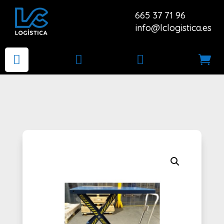
665 37 71 96
info@lclogistica.es



