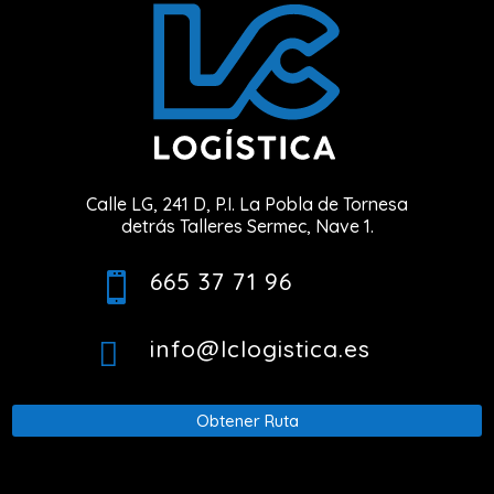
Calle LG, 241 D, P.I. La Pobla de Tornesa
detrás Talleres Sermec, Nave 1.
665 37 71 96

info@lclogistica.es

Obtener Ruta