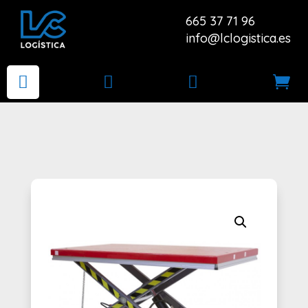
665 37 71 96
info@lclogistica.es



