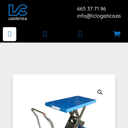
665 37 71 96
info@lclogistica.es



