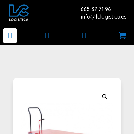
665 37 71 96
info@lclogistica.es



