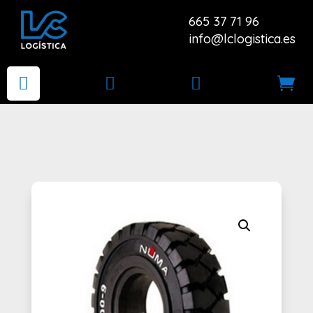
665 37 71 96
info@lclogistica.es



