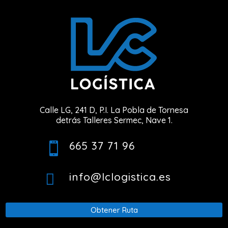
Calle LG, 241 D, P.I. La Pobla de Tornesa
detrás Talleres Sermec, Nave 1.
665 37 71 96

info@lclogistica.es

Obtener Ruta