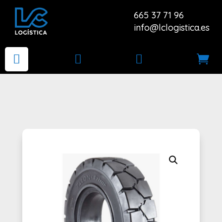
665 37 71 96
info@lclogistica.es



