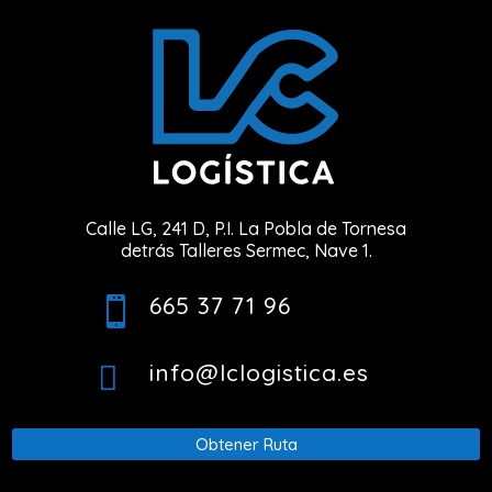
Calle LG, 241 D, P.I. La Pobla de Tornesa
detrás Talleres Sermec, Nave 1.
665 37 71 96

info@lclogistica.es

Obtener Ruta