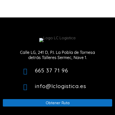
Calle LG, 241 D, P.I. La Pobla de Tornesa
detrás Talleres Sermec, Nave 1.
665 37 71 96

info@lclogistica.es

Obtener Ruta