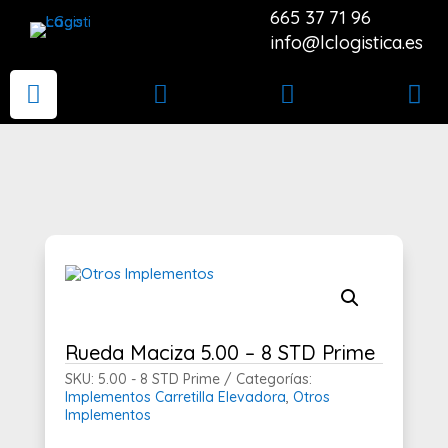
665 37 71 96
info@lclogistica.es




Rueda Maciza 5.00 – 8 STD Prime
SKU:
5.00 - 8 STD Prime
Categorías:
Implementos Carretilla Elevadora
,
Otros
Implementos