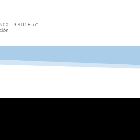
6.00 – 9 STD Eco”
ción.