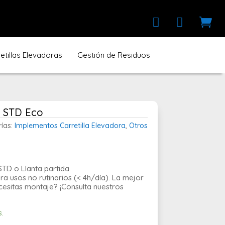



tillas Elevadoras
Gestión de Residuos
9 STD Eco
ías:
Implementos Carretilla Elevadora
,
Otros
STD o Llanta partida.
usos no rutinarios (< 4h/día). La mejor
ecesitas montaje? ¡Consulta nuestros
s.