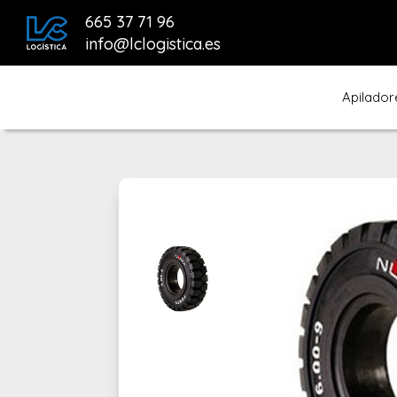
665 37 71 96
info@lclogistica.es
Apilador