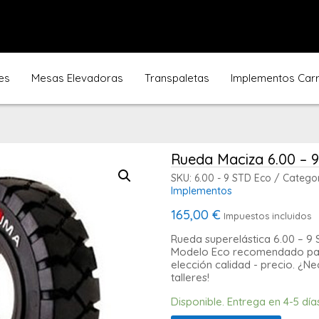
es
Mesas Elevadoras
Transpaletas
Implementos Carre
Rueda Maciza 6.00 – 
SKU:
6.00 - 9 STD Eco
Categor
Implementos
165,00
€
Impuestos incluidos
Rueda superelástica 6.00 – 9 
Modelo Eco recomendado para 
elección calidad - precio. ¿N
talleres!
Disponible. Entrega en 4-5 día