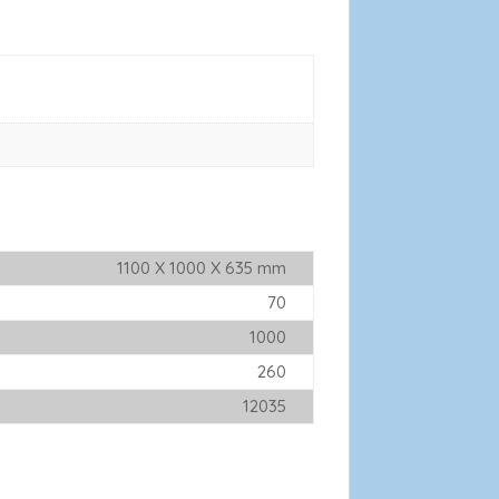
1100 X 1000 X 635 mm
70
1000
260
12035