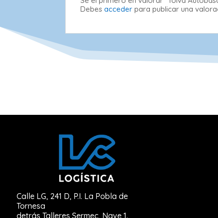
Sé el primero en valorar “Tolva Autobas
Debes
acceder
para publicar una valora
Calle LG, 241 D, P.I. La Pobla de
Tornesa
detrás Talleres Sermec, Nave 1.