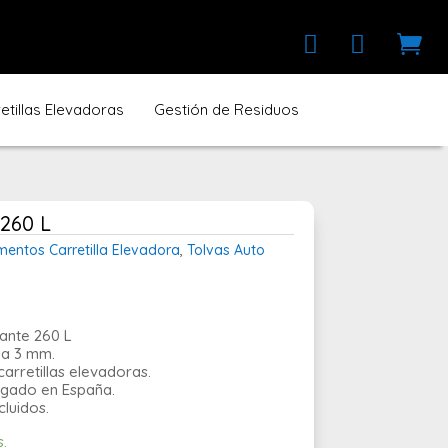



tillas Elevadoras
Gestión de Residuos
 260 L
entos Carretilla Elevadora
,
Tolvas Auto
ante 260 L
pa 3 mm.
arretillas elevadoras.
gado en España.
cluidos.
s.