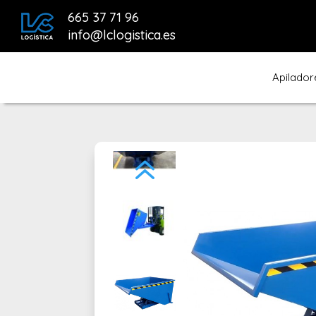
665 37 71 96
info@lclogistica.es
Apilador