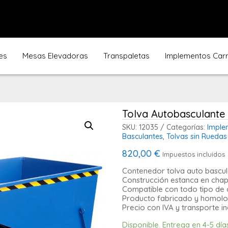
es
Mesas Elevadoras
Transpaletas
Implementos Carre
Tolva Autobasculante
SKU:
12035
Categorías:
Implem
Basculantes
,
Tolvas sin Ruedas
820,00
€
Impuestos incluidos
Contenedor tolva auto bascul
Construcción estanca en cha
Compatible con todo tipo de c
Producto fabricado y homolo
Precio con IVA y transporte in
Disponible. Entrega en 4-5 día