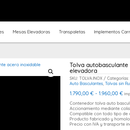
es
Mesas Elevadoras
Transpaletas
Implementos Carre
Tolva autobasculante a
elevadora
SKU:
TOLVA.INOX
Categorías:
Auto Basculantes
,
Tolvas sin R
Ra
1.790,00
€
-
1.960,00
€
Imp
de
pre
Contenedor tolva auto bascula
de
Accionamiento mediante colisi
1.7
Compatible con todo tipo de c
ha
Producto fabricado y homolo
1.9
Precio con IVA y transporte in