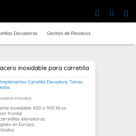



tillas Elevadoras
Gestión de Residuos
cero inoxidable para carretilla
Implementos Carretilla Elevadora
,
Tolvas
uedas
ngo
uestos incluidos
cios:
nte inoxidable 600 o 900 litros
sde
ón frontal.
90,00 €
arretillas elevadoras.
sta
gado en Europa.
60,00 €
cluidos.