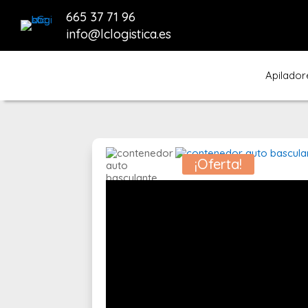
665 37 71 96
info@lclogistica.es
Apilador
¡Oferta!