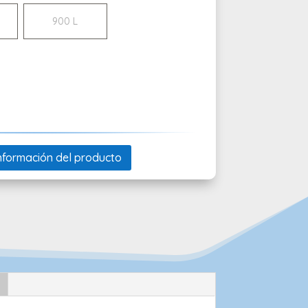
900 L
 información del producto