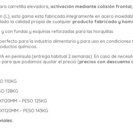
ara carretilla elevadora,
activación mediante colisión frontal,
(L), esta gama esta fabricada íntegramente en acero inoxidabl
lado la calidad propia de cualquier
producto fabricado y hom
 y con fundas y esquinas reforzadas para las horquillas.
erfecto para la industria alimentaria y para uso en condiciones f
roductos químicos.
 IVA en península (entrega habitual 2 semanas). En caso de necesi
para que podamos ajustar el precio (
precios con descuento a
O 110KG
SO 128KG
X1120MM – PESO 125KG
5X1120MM – PESO 143KG
nales.