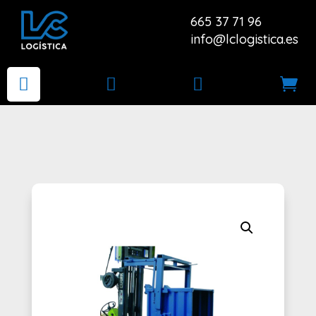
665 37 71 96
info@lclogistica.es



