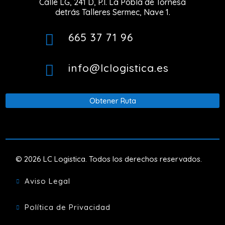
Calle LG, 241 D, P.I. La Pobla de Tornesa
detrás Talleres Sermec, Nave 1.
665 37 71 96

info@lclogistica.es

Obtener Ruta
© 2026 LC Logistica. Todos los derechos reservados.
Aviso Legal

Política de Privacidad
