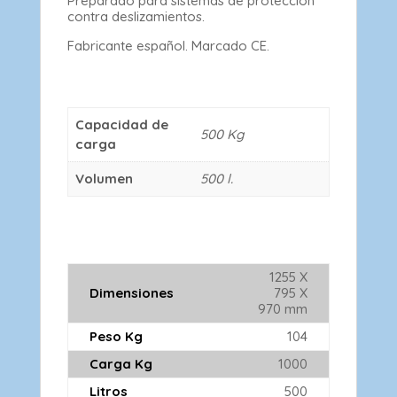
Preparado para sistemas de protección
contra deslizamientos.
Fabricante español. Marcado CE.
Capacidad de
500 Kg
carga
Volumen
500 l.
1255 X
Dimensiones
795 X
970 mm
Peso Kg
104
Carga Kg
1000
Litros
500