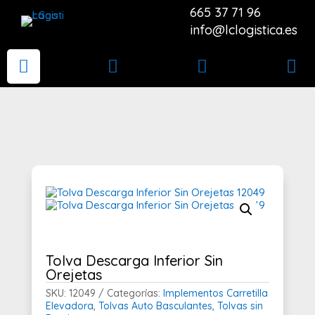
665 37 71 96
info@lclogistica.es




Tolva Descarga Inferior Sin
Orejetas
SKU:
12049
Categorías:
Implementos Carretilla
Elevadora
,
Tolvas Auto Basculantes
,
Tolvas sin